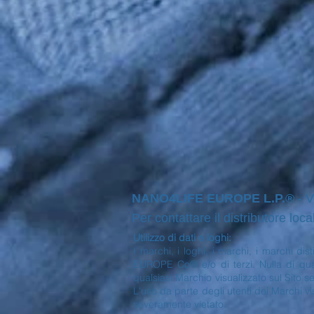
NANO4LIFE EUROPE L.P.®
- V
Per contattare il distributore loca
Utilizzo di dati e loghi:
I marchi, i loghi, i marchi, i marchi di
EUROPE Co® e/o di terzi. Nulla di quan
qualsiasi Marchio visualizzato sul Sito s
L'uso da parte degli utenti dei Marchi vi
severamente vietato.