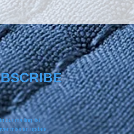
The product Nano4-
ike® comes with a same 
ottle product of NANO4-
EAN which we always use 
 applying on the surface the 
.For analytic instructions, 
 refer to the Product page.
BSCRIBE
in our mailing list
ver miss an update