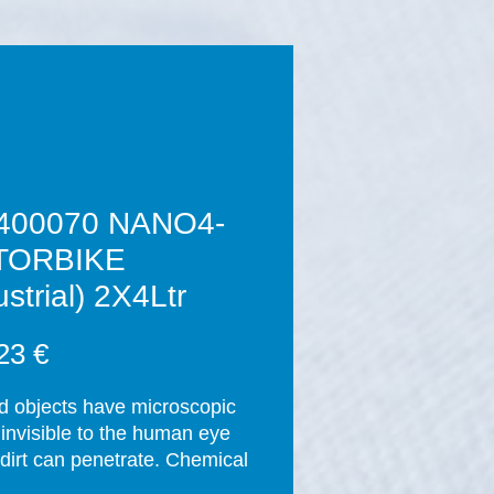
400070 NANO4-
TORBIKE
ustrial) 2X4Ltr
Prezzo
23 €
id objects have microscopic 
 invisible to the human eye 
dirt can penetrate. Chemical 
nts are used regularly to 