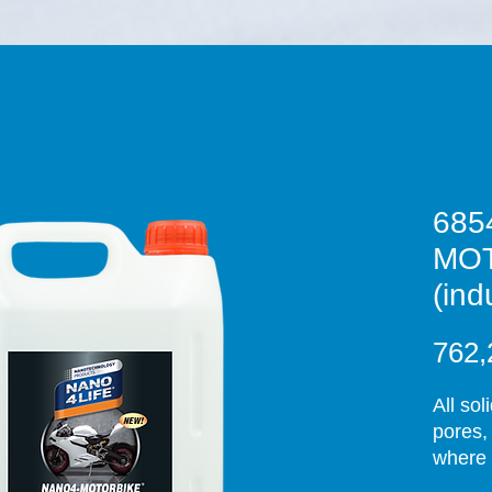
685
MO
(ind
762,
All sol
pores,
where 
deterge