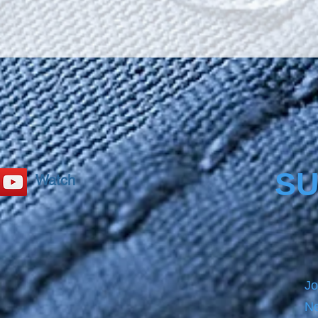
secure
Motorb
size b
PRECL
before
product
please
SU
Watch
Jo
Ne