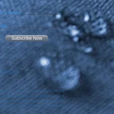
ur country
ail
Subscribe Now
 - GRECIA
no registrati o meno a marchio NANO4LIFE
ritto di utilizzare qualsiasi forma di
rietari dei Marchi visualizzati sul Sito.
to qui previsto dai Termini e Condizioni e