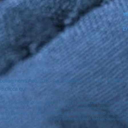
Yo
Em
ouliagmenis Ave. 318 - Ag. Dimitrios - 173 43 - ALBENI
le clicca qui
stintivi (di seguito collettivamente "Marchi") visualizzati sul Sito so
to contenuto nel Sito non deve essere interpretato come licenza o di
enza il permesso scritto di NANO4LIFE EUROPE L.P.® e di altri terzi prop
sualizzati sul Sito, o qualsiasi altro contenuto dello stesso, salvo quan