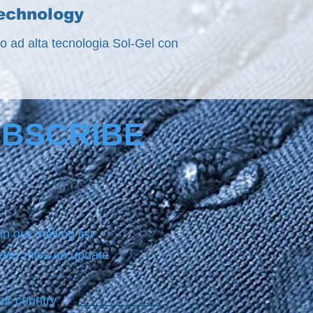
technology
sso ad alta tecnologia Sol-Gel con
BSCRIBE
in our mailing list
ver miss an update
ur country