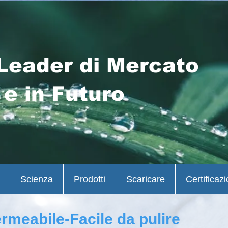
Leader di Mercato
 e in Futuro
Scienza
Prodotti
Scaricare
Certificazi
ermeabile-Facile da pulire