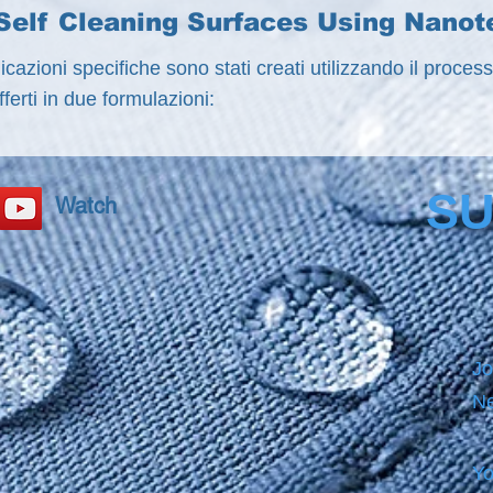
Self Cleaning Surfaces Using Nano
licazioni specifiche sono stati creati utilizzando il proce
fferti in due formulazioni:
SU
Watch
Jo
Ne
Yo