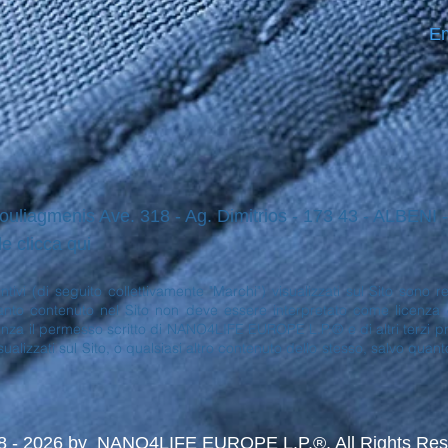
Em
ouliagmenis Ave. 318 - Ag. Dimitrios - 173 43 - ALBENI
le clicca qui
stintivi (di seguito collettivamente "Marchi") visualizzati sul Sito so
to contenuto nel Sito non deve essere interpretato come licenza o di
enza il permesso scritto di NANO4LIFE EUROPE L.P.® e di altri terzi prop
sualizzati sul Sito, o qualsiasi altro contenuto dello stesso, salvo quan
8 - 2026 by NANO4LIFE EUROPE L.P.®. All Rights Res