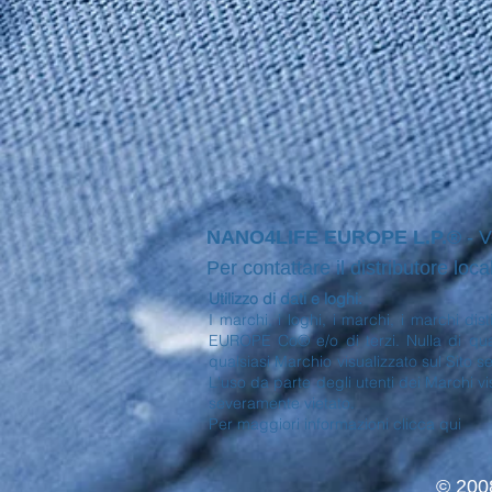
NANO4LIFE EUROPE L.P.®
- V
Per contattare il distributore loca
Utilizzo di dati e loghi:
I marchi, i loghi, i marchi, i marchi di
EUROPE Co® e/o di terzi. Nulla di quan
qualsiasi Marchio visualizzato sul Sito s
L'uso da parte degli utenti dei Marchi vi
severamente vietato.
Per maggiori informazioni clicca qui
© 200