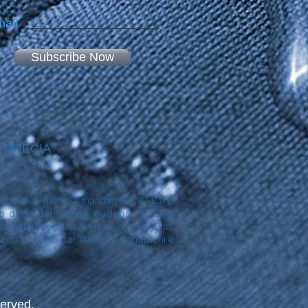
ail
Subscribe Now
 - GRECIA
no registrati o meno a marchio NANO4LIFE
ritto di utilizzare qualsiasi forma di
rietari dei Marchi visualizzati sul Sito.
to qui previsto dai Termini e Condizioni e
erved.