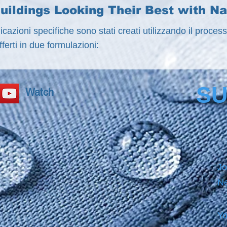
uildings Looking Their Best with N
licazioni specifiche sono stati creati utilizzando il proce
fferti in due formulazioni:
SU
Watch
Jo
Ne
Yo