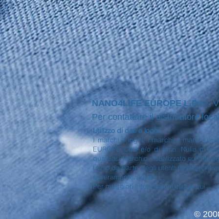
NANO4LIFE EUROPE L.P.®
- V
Per contattare il distributore loca
Utilizzo di dati e loghi:
I marchi, i loghi, i marchi, i marchi di
EUROPE Co® e/o di terzi. Nulla di quan
qualsiasi Marchio visualizzato sul Sito s
L'uso da parte degli utenti dei Marchi vi
severamente vietato.
Per maggiori informazioni clicca qui
© 200