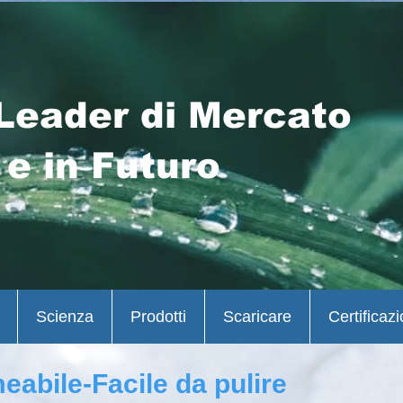
Leader di Mercato
 e in Futuro
Scienza
Prodotti
Scaricare
Certificazi
eabile-Facile da pulire