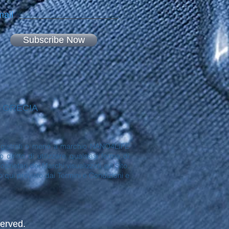
ail
Subscribe Now
 - GRECIA
no registrati o meno a marchio NANO4LIFE
ritto di utilizzare qualsiasi forma di
rietari dei Marchi visualizzati sul Sito.
to qui previsto dai Termini e Condizioni e
erved.