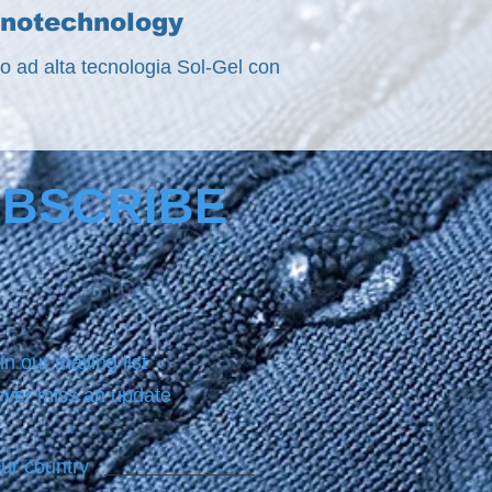
anotechnology
sso ad alta tecnologia Sol-Gel con
BSCRIBE
in our mailing list
ver miss an update
ur country