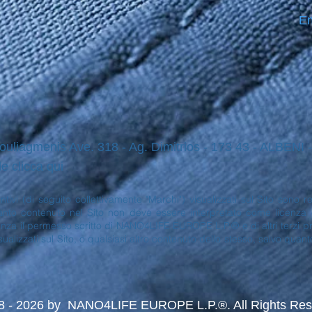
Em
ouliagmenis Ave. 318 - Ag. Dimitrios - 173 43 - ALBENI
le clicca qui
stintivi (di seguito collettivamente "Marchi") visualizzati sul Sito so
to contenuto nel Sito non deve essere interpretato come licenza o di
enza il permesso scritto di NANO4LIFE EUROPE L.P.® e di altri terzi prop
sualizzati sul Sito, o qualsiasi altro contenuto dello stesso, salvo quan
8 - 2026 by NANO4LIFE EUROPE L.P.®. All Rights Res