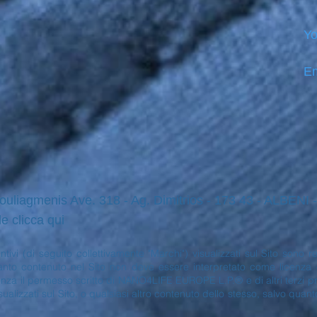
Yo
Em
ouliagmenis Ave. 318 - Ag. Dimitrios - 173 43 - ALBENI
le clicca qui
stintivi (di seguito collettivamente "Marchi") visualizzati sul Sito so
to contenuto nel Sito non deve essere interpretato come licenza o di
enza il permesso scritto di NANO4LIFE EUROPE L.P.® e di altri terzi prop
sualizzati sul Sito, o qualsiasi altro contenuto dello stesso, salvo quan