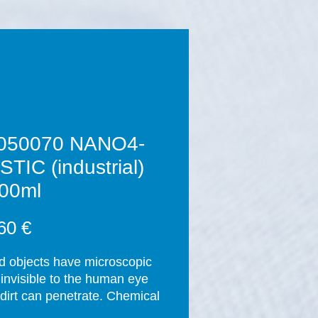
050070 NANO4-
TIC (industrial)
00ml
Prezzo
60 €
id objects have microscopic 
 invisible to the human eye 
dirt can penetrate. Chemical 
nts are used regularly to 