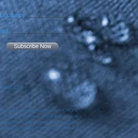
ur country
ail
Subscribe Now
 - GRECIA
no registrati o meno a marchio NANO4LIFE
ritto di utilizzare qualsiasi forma di
rietari dei Marchi visualizzati sul Sito.
to qui previsto dai Termini e Condizioni e