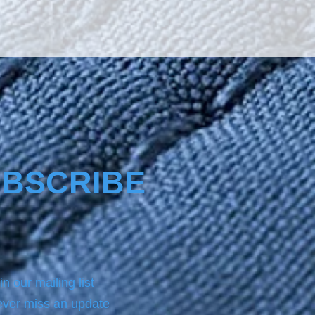
The product Nano4-Plastic® 
with a same size bottle 
ct of NANO4-PRECLEAN 
we always use before 
g on the surface the 
.For analytic instructions, 
 refer to the Product page.
BSCRIBE
in our mailing list
ver miss an update