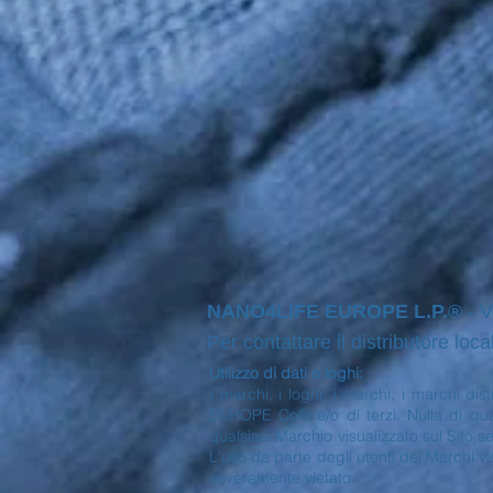
NANO4LIFE EUROPE L.P.®
- V
Per contattare il distributore loca
Utilizzo di dati e loghi:
I marchi, i loghi, i marchi, i marchi di
EUROPE Co® e/o di terzi. Nulla di quan
qualsiasi Marchio visualizzato sul Sito s
L'uso da parte degli utenti dei Marchi vi
severamente vietato.