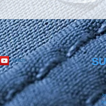
secure
comes 
produ
which 
applyin
product
please
SU
Watch
Jo
Ne