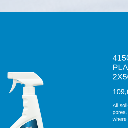
415
PLAS
2X5
109,
All sol
pores,
where 
deterge