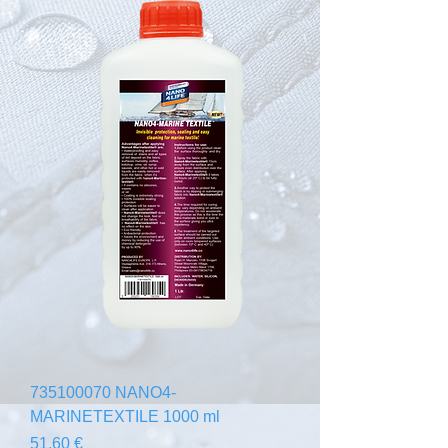
735100070 NANO4-
MARINETEXTILE 1000 ml
Prezzo
51,60 €