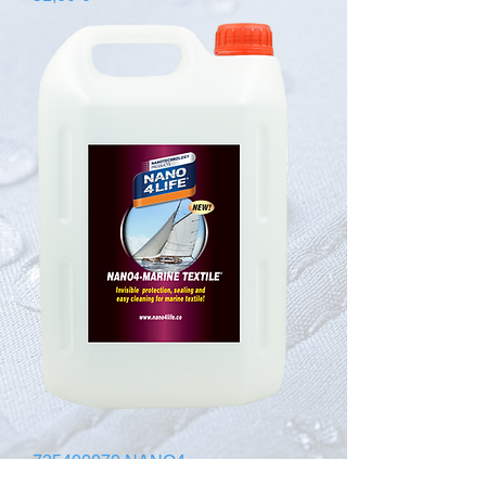
735400070 NANO4-