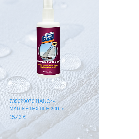
735020070 NANO4-
MARINETEXTILE 200 ml
Prezzo
15,43 €