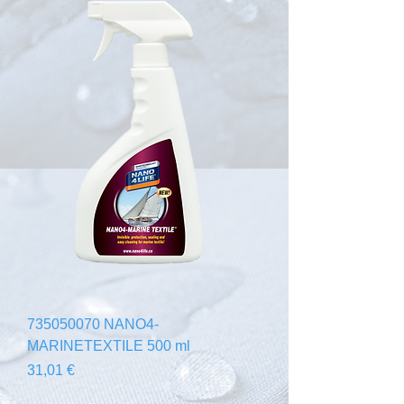
735050070 NANO4-
MARINETEXTILE 500 ml
Prezzo
31,01 €