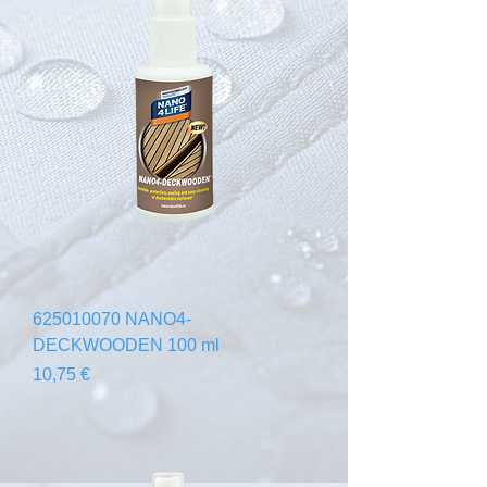
625010070 NANO4-
DECKWOODEN 100 ml
Prezzo
10,75 €