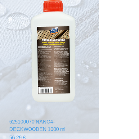
625100070 NANO4-
DECKWOODEN 1000 ml
Prezzo
56,29 €