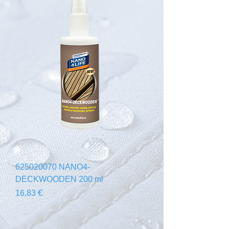
625020070 NANO4-
DECKWOODEN 200 ml
Prezzo
16,83 €